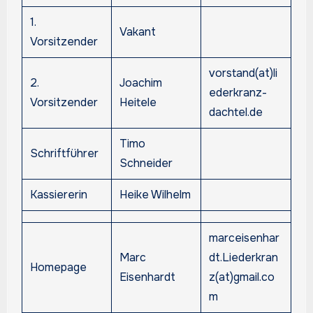
1.
Vakant
Vorsitzender
vorstand(at)li
2.
Joachim
ederkranz-
Vorsitzender
Heitele
dachtel.de
Timo
Schriftführer
Schneider
Kassiererin
Heike Wilhelm
marceisenhar
Marc
dt.Liederkran
Homepage
Eisenhardt
z(at)gmail.co
m