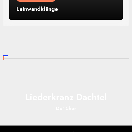
Leinwandklänge
Liederkranz Dachtel
Da´ Chor