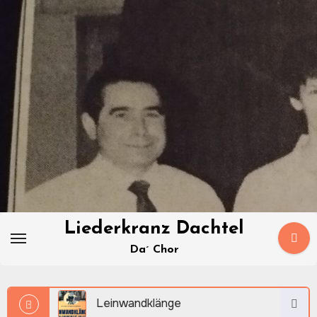
Zum
Inhalt
springen
Liederkranz Dachtel
Da´ Chor
änge
Leinwandklänge